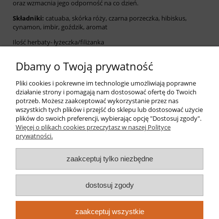
oraz wzmacnia jego odporność na co dzień.
Składniki:
catuaba, skórka róży, czarna porzeczka, hibiskus,
cynamon, imbir, goździk, aromat
Ilość herbaty- łyżeczka/filiżanka
Temperatura- 95 °C
Dbamy o Twoją prywatność
Czas- 4-7 min
Pliki cookies i pokrewne im technologie umożliwiają poprawne
Ilość zaparzeń- raz
działanie strony i pomagają nam dostosować ofertę do Twoich
potrzeb. Możesz zaakceptować wykorzystanie przez nas
Sposób przechowywania:
przechowywać w zamkniętym
wszystkich tych plików i przejść do sklepu lub dostosować użycie
opakowaniu, w suchym i chłodnym
plików do swoich preferencji, wybierając opcję "Dostosuj zgody".
Więcej o plikach cookies przeczytasz w naszej Polityce
prywatności.
Pomoc
zaakceptuj tylko niezbędne
Moje konto
dostosuj zgody
Płatności i dostawa
zaakceptuj wszystkie
Informacje