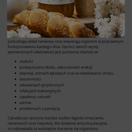
Samo to, że pochodzi z tej samej rodziny co krzew kokainowy,
sprawia, że charakterystyka tej rośliny jest bardzo ciekawa.
Ta niesamowita roślina wykazuje bardzo duże właściwości
prozdrowotne, a spożywanie jej bardzo dobrze wpływa
na organizm ludzki, zarówno pod kątem fizycznym, jak
i psychicznym. Posiada bardzo dużo substancji czynnych, które
pobudzają układ nerwowy oraz wspierają organizm w poprawnym
funkcjonowaniu każdego dnia. Oprócz swoich wyżej
wymienionych właściwości jest pomocna również w:
otyłości
podwyższaniu libido, zaburzeniach erekcji
depresji, stanach lękowych oraz w niwelowaniu stresu
bezsenności
zakażeniach grzybicznych
infekcjach bakteryjnych
zapaleniu oskrzeli
astmie
problemach z pamięcią
Catuaba po spożyciu bardzo szybko łagodzi zmęczenie,
nerwowość oraz niepokój. Ma działanie antyoksydacyjne,
co odpowiada za wolniejsze starzenie się organizmu