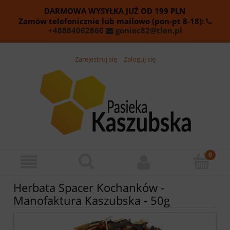
DARMOWA WYSYŁKA JUŻ OD
199
PLN
Zamów telefonicznie lub mailowo (pon-pt 8-18):
+48884062860
goniec82@tlen.pl
Zarejestruj się
Zaloguj się
Herbata Spacer Kochanków -
Manofaktura Kaszubska - 50g