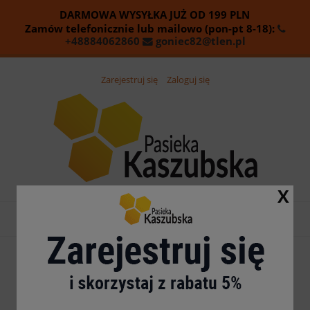
DARMOWA WYSYŁKA JUŻ OD
199
PLN
Zamów telefonicznie lub mailowo (pon-pt 8-18):
+48884062860
goniec82@tlen.pl
Zarejestruj się
Zaloguj się
X
Nie znaleziono produktów spełniających podane kryteria.
5.0
Na podstawie