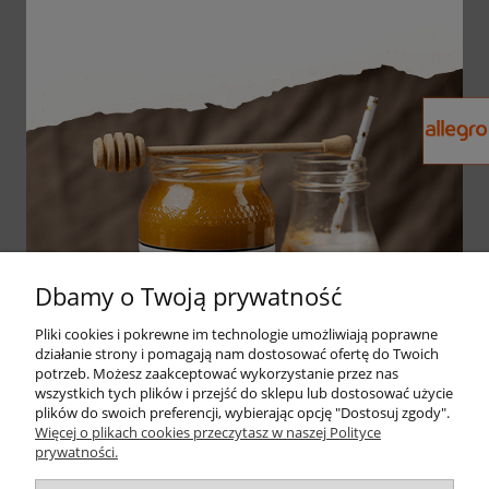
4328
opinii
z całego okresu
Ocena
Jak zbieramy opinie?
JERZY
zweryfikowano
Opakowanie jest ładne i schludne.
Naprawdę mogę polecić zakupy w tym
sklepie, genialna obsługa. Przesyłka była u
mnie zgodnie z planem. Obsługa sklepu
bez zarzutu. Towar zgodny z opisem i
zapotrzebowaniem. Przesyłka została
0
0
zrealizowana ekspresowo. Polecam
Dbamy o Twoją prywatność
wszystkim zainteresowanym.
w tym tygodniu
Pliki cookies i pokrewne im technologie umożliwiają poprawne
działanie strony i pomagają nam dostosować ofertę do Twoich
potrzeb. Możesz zaakceptować wykorzystanie przez nas
wszystkich tych plików i przejść do sklepu lub dostosować użycie
zebranych i zweryfikowanych przez
plików do swoich preferencji, wybierając opcję "Dostosuj zgody".
Więcej o plikach cookies przeczytasz w naszej Polityce
prywatności.
Pomoc