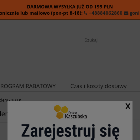
DARMOWA WYSYŁKA JUŻ OD
199
PLN
nicznie lub mailowo (pon-pt 8-18):
+48884062860
goni
PROGRAM RABATOWY
Czas i koszty dostawy
dem - 100 g
X
dem - 100 g
Dostępność:
na wyczerpaniu
Wysyłka w:
24 godziny