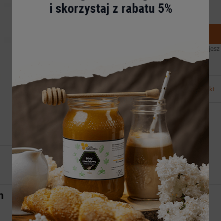
19,99 zł
Cena:
do koszyka
szt.
Zyskujesz
Ocena:
zapytaj o produkt
m