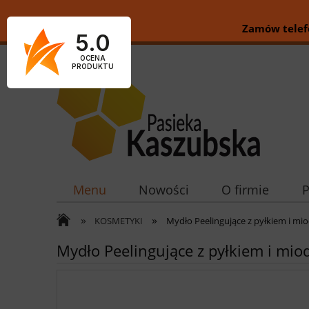
Zamów telefo
5.0
OCENA
PRODUKTU
Menu
Nowości
O firmie
»
»
KOSMETYKI
Mydło Peelingujące z pyłkiem i mio
Mydło Peelingujące z pyłkiem i mio