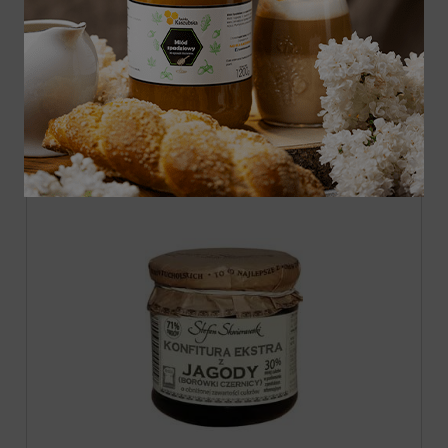
Konfitura ekstra z brzoskwini 200g
10,00 zł
do koszyka