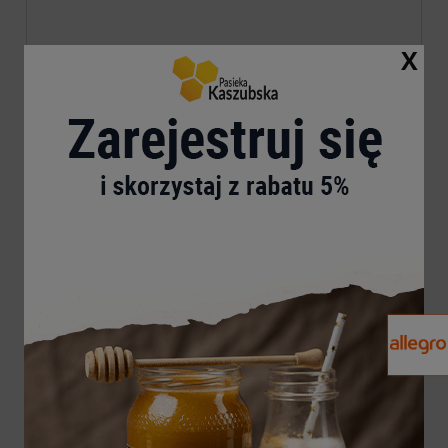
10,00 zł
X
do koszyka