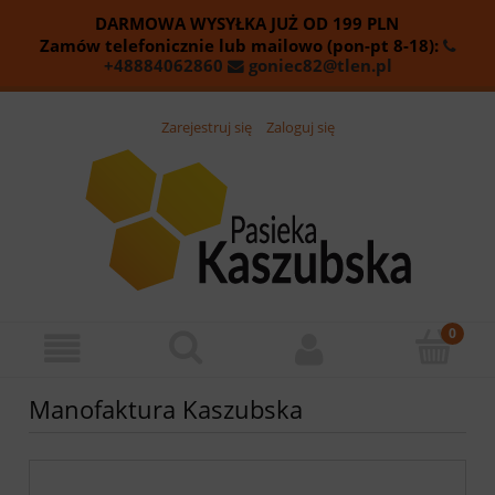
DARMOWA WYSYŁKA JUŻ OD
199
PLN
Zamów telefonicznie lub mailowo (pon-pt 8-18):
+48884062860
goniec82@tlen.pl
Zarejestruj się
Zaloguj się
Manofaktura Kaszubska