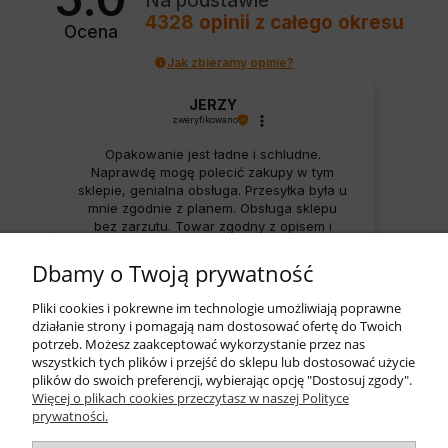
Na podstawie
4328
opinii
z całego okresu
Ocena
Jak zbieramy opinie?
JERZY
zweryfikowano
Opakowanie jest ładne i schludne.
Naprawdę mogę polecić zakupy w tym
sklepie, genialna obsługa. Przesyłka była u
mnie zgodnie z planem. Obsługa sklepu
bez zarzutu. Towar zgodny z opisem i
zapotrzebowaniem. Przesyłka została
0
0
zrealizowana ekspresowo. Polecam
Dbamy o Twoją prywatność
wszystkim zainteresowanym.
w tym tygodniu
Pliki cookies i pokrewne im technologie umożliwiają poprawne
działanie strony i pomagają nam dostosować ofertę do Twoich
potrzeb. Możesz zaakceptować wykorzystanie przez nas
wszystkich tych plików i przejść do sklepu lub dostosować użycie
zebranych i zweryfikowanych przez
plików do swoich preferencji, wybierając opcję "Dostosuj zgody".
Więcej o plikach cookies przeczytasz w naszej Polityce
prywatności.
Pomoc