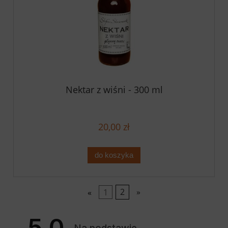
Nektar z wiśni - 300 ml
20,00 zł
do koszyka
«
1
2
»
5.0