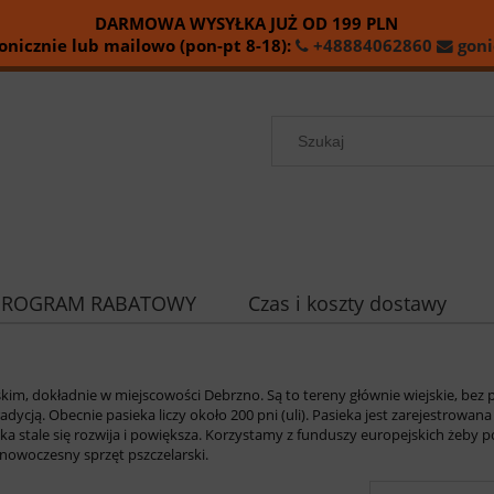
DARMOWA WYSYŁKA JUŻ OD
199
PLN
nicznie lub mailowo (pon-pt 8-18):
+48884062860
goni
PROGRAM RABATOWY
Czas i koszty dostawy
m, dokładnie w miejscowości Debrzno. Są to tereny głównie wiejskie, bez 
dycją. Obecnie pasieka liczy około 200 pni (uli). Pasieka jest zarejestrowana
 stale się rozwija i powiększa. Korzystamy z funduszy europejskich żeby 
nowoczesny sprzęt pszczelarski.