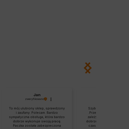
Jan
Krzysztof
zweryfikowano
zweryfikowano
To mój ulubiony sklep, sprawdzony
Szybka reakcja na zamówi
i zaufany. Polecam. Bardzo
.Przemiła obsługa, czuć, ż
sympatyczna obsługa, która bardzo
zależy na kliencie. Jest b
dobrze wykonuje swoją pracę.
dobrze zapakowana. Dosta
Paczka została zabezpieczona
czas, zgodna z zamówien