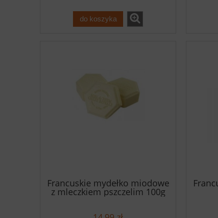
do koszyka
Francuskie mydełko miodowe
Franc
z mleczkiem pszczelim 100g
14,99 zł