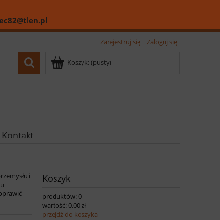
ec82@tlen.pl
Zarejestruj się
Zaloguj się
Koszyk:
(pusty)
Kontakt
przemysłu i
Koszyk
 u
poprawić
produktów:
0
wartość:
0,00 zł
przejdź do koszyka