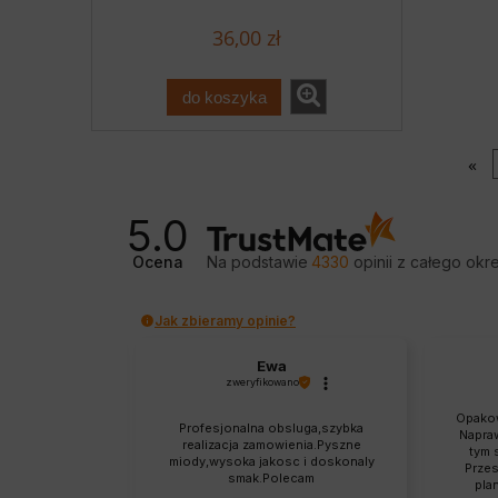
36,00 zł
do koszyka
«
5.0
Ocena
Na podstawie
4330
opinii
z całego okr
Jak zbieramy opinie?
ta
Ewa
no
zweryfikowano
ę w idealnym
Opakow
Profesjonalna obsluga,szybka
ienie dotarło
Napra
realizacja zamowienia.Pyszne
, jestem
tym 
miody,wysoka jakosc i doskonaly
eniam takie
Przes
smak.Polecam
, super. Jakość
pla