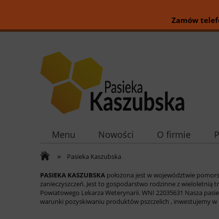
Zamów telefo
Menu
Nowości
O firmie
»
Pasieka Kaszubska
PASIEKA KASZUBSKA
położona jest w województwie pomorski
zanieczyszczeń. Jest to gospodarstwo rodzinne z wieloletnią tra
Powiatowego Lekarza Weterynarii. WNI 22035631 Nasza pasieka
warunki pozyskiwaniu produktów pszczelich , inwestujemy w 