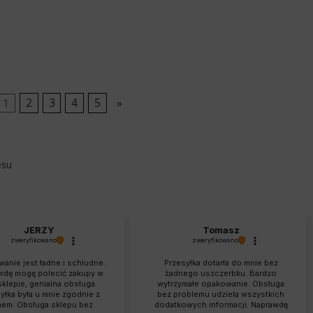
1
2
3
4
5
»
esu
JERZY
Tomasz
zweryfikowano
zweryfikowano
anie jest ładne i schludne.
Przesyłka dotarła do mnie bez
wdę mogę polecić zakupy w
żadnego uszczerbku. Bardzo
sklepie, genialna obsługa.
wytrzymałe opakowanie. Obsługa
yłka była u mnie zgodnie z
bez problemu udziela wszystkich
nem. Obsługa sklepu bez
dodatkowych informacji. Naprawdę