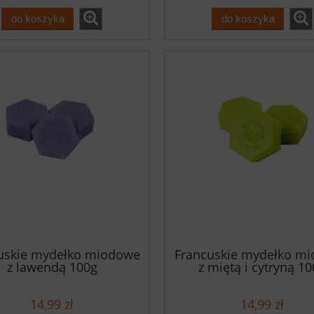
do koszyka
do koszyka
uskie mydełko miodowe
Francuskie mydełko m
z lawendą 100g
z miętą i cytryną 1
14,99 zł
14,99 zł