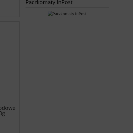
Paczkomaty InPost
iodowe
00g