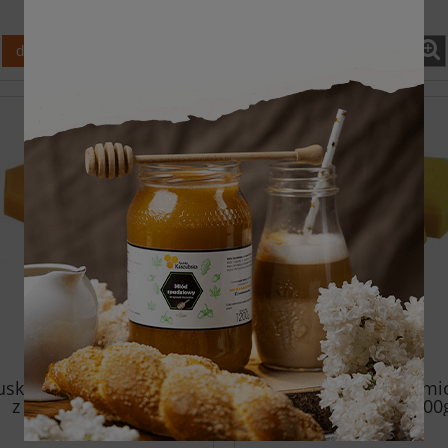
do koszyka
do koszyka
uskie mydełko miodowe
Francuskie mydełko m
z pyłkiem 100g
z tymiankiem 100