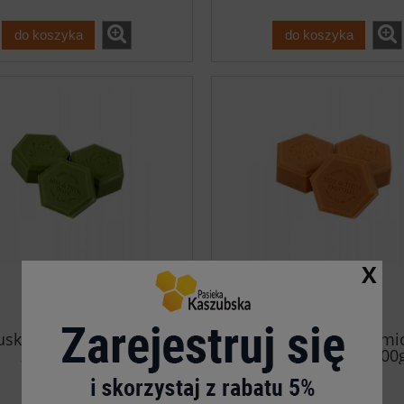
do koszyka
do koszyka
X
uskie mydełko miodowe
Francuskie mydełko m
z oliwą 100g
z propolisem 100
14,99 zł
14,99 zł